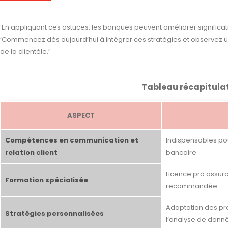
‘En appliquant ces astuces, les banques peuvent améliorer significativ
‘Commencez dès aujourd’hui à intégrer ces stratégies et observez u
de la clientèle.’
Tableau récapitulat
ASPECT
Compétences en communication et
Indispensables pou
relation client
bancaire
Licence pro assur
Formation spécialisée
recommandée
Adaptation des pro
Stratégies personnalisées
l’analyse de donn