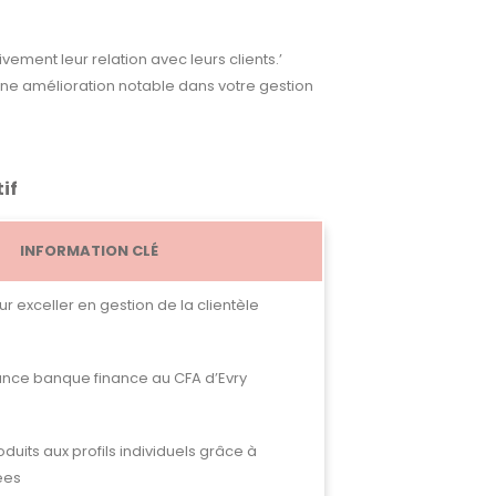
ement leur relation avec leurs clients.’
ne amélioration notable dans votre gestion
if
INFORMATION CLÉ
r exceller en gestion de la clientèle
ance banque finance au CFA d’Evry
duits aux profils individuels grâce à
ées