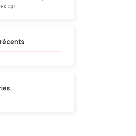
e blog !
 récents
ies