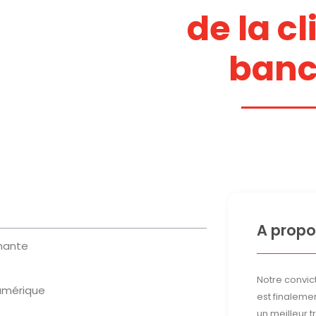
de la cl
banc
A propo
gnante
Notre convict
numérique
est finalemen
un meilleur 