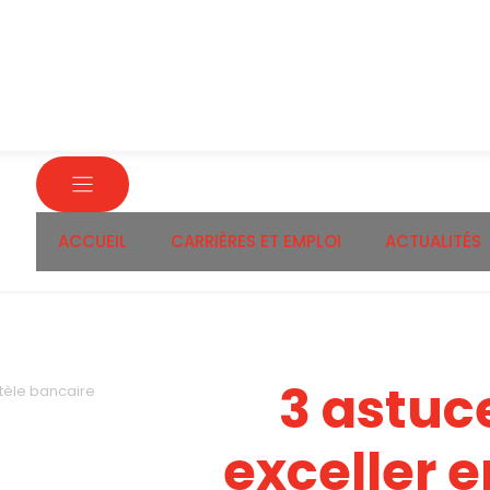
ACCUEIL
CARRIÈRES ET EMPLOI
ACTUALITÉS
3 astuc
ntèle bancaire
exceller e