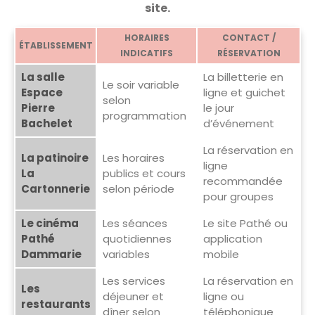
site.
HORAIRES
CONTACT /
ÉTABLISSEMENT
INDICATIFS
RÉSERVATION
La salle
La billetterie en
Le soir variable
Espace
ligne et guichet
selon
Pierre
le jour
programmation
Bachelet
d’événement
La réservation en
La patinoire
Les horaires
ligne
La
publics et cours
recommandée
Cartonnerie
selon période
pour groupes
Le cinéma
Les séances
Le site Pathé ou
Pathé
quotidiennes
application
Dammarie
variables
mobile
Les services
La réservation en
Les
déjeuner et
ligne ou
restaurants
dîner selon
téléphonique