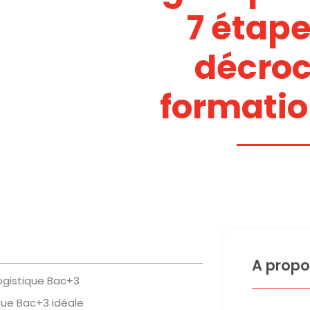
7 étap
décroc
formatio
A propo
logistique Bac+3
ique Bac+3 idéale