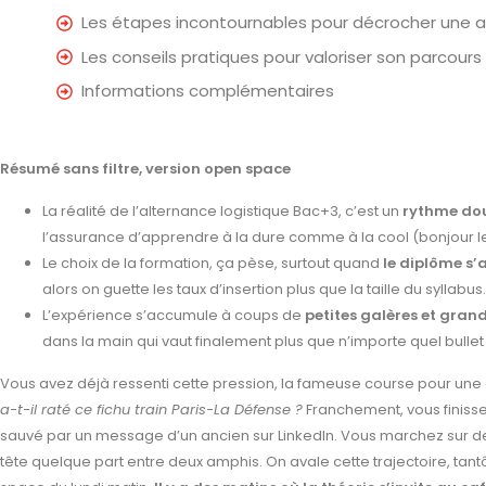
Les étapes incontournables pour décrocher une a
Les conseils pratiques pour valoriser son parcours
Informations complémentaires
Résumé sans filtre, version open space
La réalité de l’alternance logistique Bac+3, c’est un
rythme doub
l’assurance d’apprendre à la dure comme à la cool (bonjour le c
Le choix de la formation, ça pèse, surtout quand
le diplôme s’a
alors on guette les taux d’insertion plus que la taille du syllabus.
L’expérience s’accumule à coups de
petites galères et gran
dans la main qui vaut finalement plus que n’importe quel bullet 
Vous avez déjà ressenti cette pression, la fameuse course pour une
a-t-il raté ce fichu train Paris-La Défense ?
Franchement, vous finisse
sauvé par un message d’un ancien sur LinkedIn. Vous marchez sur deux
tête quelque part entre deux amphis. On avale cette trajectoire, tantôt