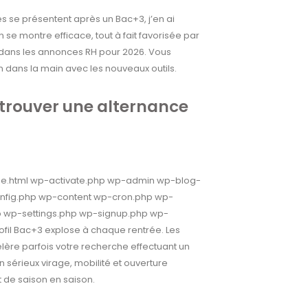
s se présentent après un Bac+3, j’en ai
 se montre efficace, tout à fait favorisée par
 dans les annonces RH pour 2026. Vous
n dans la main avec les nouveaux outils.
 trouver une alternance
adme.html wp-activate.php wp-admin wp-blog-
fig.php wp-content wp-cron.php wp-
p wp-settings.php wp-signup.php wp-
ofil Bac+3 explose à chaque rentrée. Les
élère parfois votre recherche effectuant un
n sérieux virage, mobilité et ouverture
t de saison en saison.