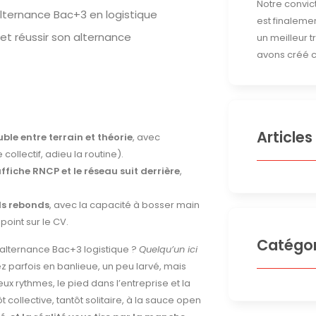
Notre convict
lternance Bac+3 en logistique
est finalemen
 et réussir son alternance
un meilleur 
avons créé c
Articles
le entre terrain et théorie
, avec
ollectif, adieu la routine).
ffiche RNCP et le réseau suit derrière
,
ds rebonds
, avec la capacité à bosser main
point sur le CV.
Catégor
 alternance Bac+3 logistique ?
Quelqu’un ici
z parfois en banlieue, un peu larvé, mais
 rythmes, le pied dans l’entreprise et la
 collective, tantôt solitaire, à la sauce open