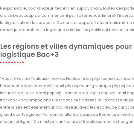
Responsable, coordinateur, technicien supply chain, toutes ces porte
croisé beaucoup qui commencent par l’alternance. En bref, l’insertion
la digitalisation des process. Ce constat apparaît désormais même
remarquez combien la logistique valorise les profils qui bossent mai
Les régions et villes dynamiques pour
logistique Bac+3
*Vous rêvez de Toulouse, Lyon ou Nantes index.php license.txt re
header.php wp-comments-post.php wp-config-sample.php wp-con
includes wp-links-opml.php wp-load.php wp-login.php wp-mail.ph
trackback.php xmlrpc.php C’est dans ces bassins où la chasse au pr
entreprises entretiennent un vrai réseau avec les écoles, ce qui acc
grand écart régional. Par contre, Lille, Bordeaux ou Rouen prennent u
d’esprit obligent. Ce n’est pas un hasard si les classements changen