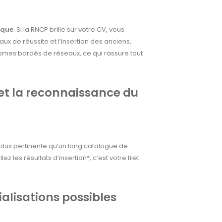
ique
. Si la RNCP brille sur votre CV, vous
ux de réussite et l’insertion des anciens,
ismes bardés de réseaux, ce qui rassure tout
 et la reconnaissance du
 plus pertinente qu’un long catalogue de
z les résultats d’insertion*, c’est votre filet
alisations possibles