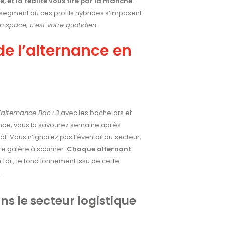
é, et la réalité vous tire par la manche.
 segment où ces profils hybrides s’imposent
en space, c’est votre quotidien.
de l’alternance en
 l’alternance Bac+3
avec les bachelors et
nce, vous la savourez semaine après
ôt. Vous n’ignorez pas l’éventail du secteur,
ire galère à scanner.
Chaque alternant
 fait, le fonctionnement issu de cette
.
ns le secteur logistique