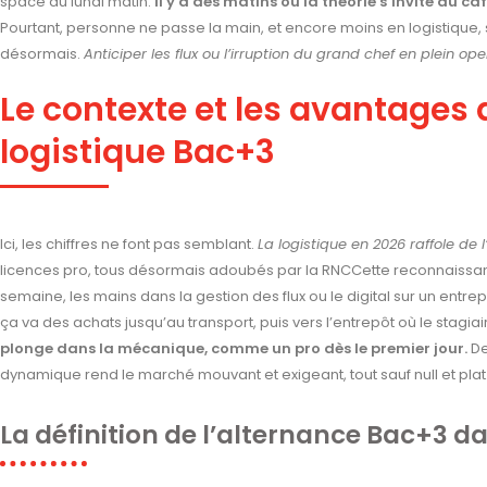
space du lundi matin.
Il y a des matins où la théorie s’invite au caf
Pourtant, personne ne passe la main, et encore moins en logistique,
désormais.
Anticiper les flux ou l’irruption du grand chef en plein op
Le contexte et les avantages 
logistique Bac+3
Ici, les chiffres ne font pas semblant.
La logistique en 2026 raffole de
licences pro, tous désormais adoubés par la RNCCette reconnaissa
semaine, les mains dans la gestion des flux ou le digital sur un entrep
ça va des achats jusqu’au transport, puis vers l’entrepôt où le stagia
plonge dans la mécanique, comme un pro dès le premier jour.
De
dynamique rend le marché mouvant et exigeant, tout sauf null et plat
La définition de l’alternance Bac+3 da