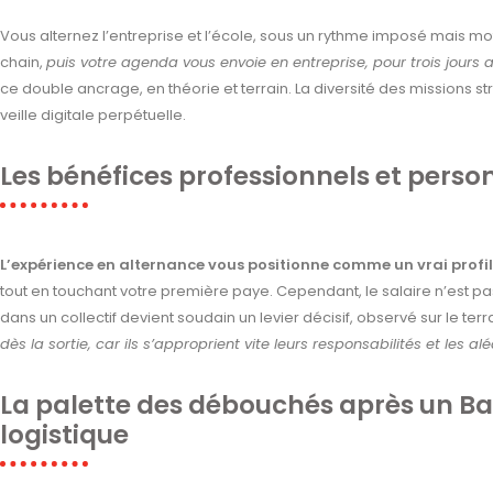
Vous alternez l’entreprise et l’école, sous un rythme imposé mais m
chain,
puis votre agenda vous envoie en entreprise, pour trois jours 
ce double ancrage, en théorie et terrain. La diversité des missions st
veille digitale perpétuelle.
Les bénéfices professionnels et perso
L’expérience en alternance vous positionne comme un vrai profi
tout en touchant votre première paye. Cependant, le salaire n’est pas la
dans un collectif devient soudain un levier décisif, observé sur le terr
dès la sortie, car ils s’approprient vite leurs responsabilités et les al
La palette des débouchés après un B
logistique