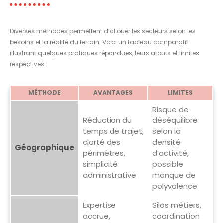
Diverses méthodes permettent d’allouer les secteurs selon les
besoins et la réalité du terrain. Voici un tableau comparatif
illustrant quelques pratiques répandues, leurs atouts et limites
respectives :
MÉTHODE
AVANTAGES
LIMITES
Risque de
Réduction du
déséquilibre
temps de trajet,
selon la
clarté des
densité
Géographique
périmètres,
d’activité,
simplicité
possible
administrative
manque de
polyvalence
Expertise
Silos métiers,
accrue,
coordination