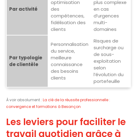
optimisation
plus complexe
Par activité
des
en cas
compétences,
d’urgences
fidélisation des
multi-
clients
domaines
Risques de
Personnalisation
surcharge ou
du service,
de sous-
Par typologie
meilleure
exploitation
de clientèle
connaissance
selon
des besoins
l’évolution du
clients
portefeuille
À voir absolument :
La clé de la réussite professionnelle :
convergence et formations à Besançon
Les leviers pour faciliter le
travail quotidien grâce à