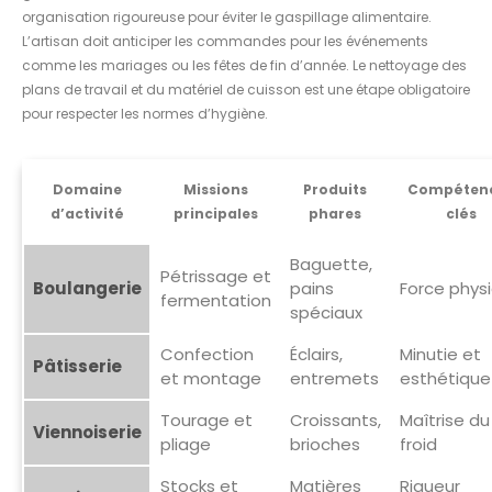
organisation rigoureuse pour éviter le gaspillage alimentaire.
L’artisan doit anticiper les commandes pour les événements
comme les mariages ou les fêtes de fin d’année. Le nettoyage des
plans de travail et du matériel de cuisson est une étape obligatoire
pour respecter les normes d’hygiène.
Domaine
Missions
Produits
Compéten
d’activité
principales
phares
clés
Baguette,
Pétrissage et
Boulangerie
pains
Force phys
fermentation
spéciaux
Confection
Éclairs,
Minutie et
Pâtisserie
et montage
entremets
esthétique
Tourage et
Croissants,
Maîtrise du
Viennoiserie
pliage
brioches
froid
Stocks et
Matières
Rigueur