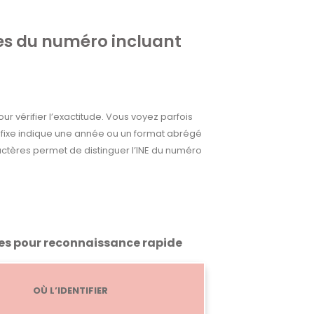
les du numéro incluant
r vérifier l’exactitude. Vous voyez parfois
préfixe indique une année ou un format abrégé
ractères permet de distinguer l’INE du numéro
les pour reconnaissance rapide
OÙ L’IDENTIFIER