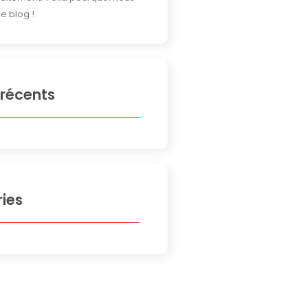
e blog !
 récents
ies