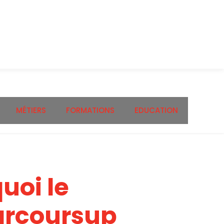
MÉTIERS
FORMATIONS
EDUCATION
uoi le
arcoursup