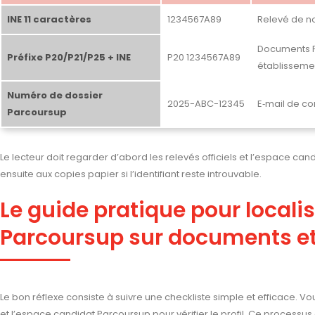
INE 11 caractères
1234567A89
Relevé de no
Documents P
Préfixe P20/P21/P25 + INE
P20 1234567A89
établisseme
Numéro de dossier
2025-ABC-12345
E‑mail de co
Parcoursup
Le lecteur doit regarder d’abord les relevés officiels et l’espace c
ensuite aux copies papier si l’identifiant reste introuvable.
Le guide pratique pour locali
Parcoursup sur documents et 
Le bon réflexe consiste à suivre une checkliste simple et efficace.
et l’espace candidat Parcoursup pour vérifier le profil. Ce processus