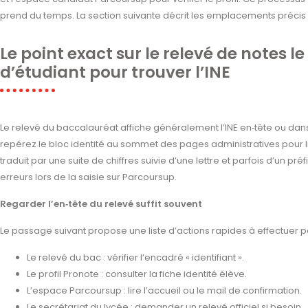
prend du temps. La section suivante décrit les emplacements précis 
Le point exact sur le relevé de notes le 
d’étudiant pour trouver l’INE
Le relevé du baccalauréat affiche généralement l’INE en‑tête ou dan
repérez le bloc identité au sommet des pages administratives pour li
traduit par une suite de chiffres suivie d’une lettre et parfois d’un préf
erreurs lors de la saisie sur Parcoursup.
Regarder l’en‑tête du relevé suffit souvent
Le passage suivant propose une liste d’actions rapides à effectuer p
Le relevé du bac : vérifier l’encadré « identifiant ».
Le profil Pronote : consulter la fiche identité élève.
L’espace Parcoursup : lire l’accueil ou le mail de confirmation.
Le secrétariat du lycée : demander un relevé officiel si besoin.