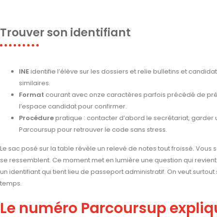
Trouver son identifiant
INE
identifie l’élève sur les dossiers et relie bulletins et candi
similaires.
Format
courant avec onze caractères parfois précédé de préfix
l’espace candidat pour confirmer.
Procédure
pratique : contacter d’abord le secrétariat, garder
Parcoursup pour retrouver le code sans stress.
Le sac posé sur la table révèle un relevé de notes tout froissé. Vous
se ressemblent. Ce moment met en lumière une question qui revient 
un identifiant qui tient lieu de passeport administratif. On veut surto
temps.
Le numéro Parcoursup expliq