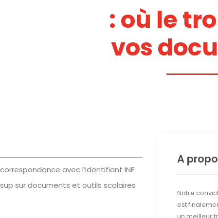
: où le tr
vos doc
A propo
orrespondance avec l’identifiant INE
rsup sur documents et outils scolaires
Notre convict
est finalemen
un meilleur 