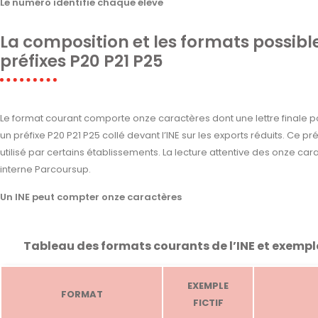
Le numéro identifie chaque élève
La composition et les formats possib
préfixes P20 P21 P25
Le format courant comporte onze caractères dont une lettre finale pou
un préfixe P20 P21 P25 collé devant l’INE sur les exports réduits. Ce 
utilisé par certains établissements. La lecture attentive des onze ca
interne Parcoursup.
Un INE peut compter onze caractères
Tableau des formats courants de l’INE et exemp
EXEMPLE
FORMAT
FICTIF