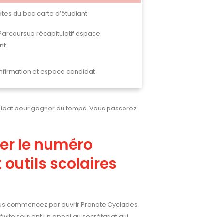
tes du bac carte d’étudiant
arcoursup récapitulatif espace
nt
nfirmation et espace candidat
andidat pour gagner du temps. Vous passerez
ser le numéro
outils scolaires
 Vous commencez par ouvrir Pronote Cyclades
 évite souvent un appel au secrétariat qui