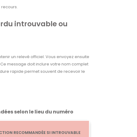
r recours.
erdu introuvable ou
tenir un relevé officiel. Vous envoyez ensuite
INCe message doit inclure votre nom complet
édure rapide permet souvent de recevoir le
ées selon le lieu du numéro
CTION RECOMMANDÉE SI INTROUVABLE