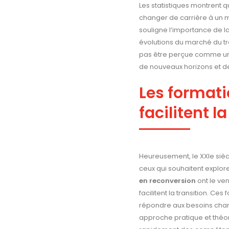
Les statistiques montrent 
changer de carrière à un m
souligne l’importance de la 
évolutions du marché du tra
pas être perçue comme un
de nouveaux horizons et de 
Les format
facilitent l
Heureusement, le XXIe si
ceux qui souhaitent explor
en reconversion
ont le ve
facilitent la transition. C
répondre aux besoins chan
approche pratique et théo