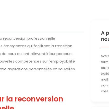
A 
no
 la reconversion professionnelle
s émergentes qui facilitent la transition
de ceux qui ont réinventé leur parcours
Notre
ouvelles compétences sur l’employabilité
form
est 
re aspirations personnelles et nouvelles
trait
meill
pour
créé 
ur la reconversion
elle