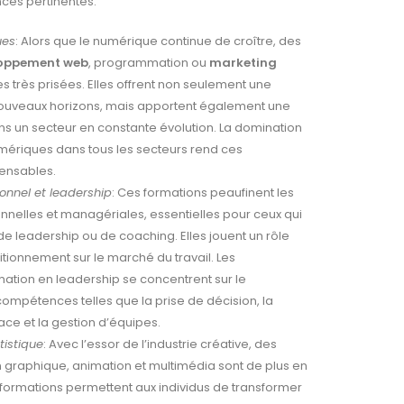
es pertinentes.
ues
: Alors que le numérique continue de croître, des
oppement web
, programmation ou
marketing
 très prisées. Elles offrent non seulement une
nouveaux horizons, mais apportent également une
ns un secteur en constante évolution. La domination
mériques dans tous les secteurs rend ces
ensables.
nnel et leadership
: Ces formations peaufinent les
nelles et managériales, essentielles pour ceux qui
de leadership ou de coaching. Elles jouent un rôle
itionnement sur le marché du travail. Les
tion en leadership se concentrent sur le
mpétences telles que la prise de décision, la
ce et la gestion d’équipes.
tistique
: Avec l’essor de l’industrie créative, des
 graphique, animation et multimédia sont de plus en
 formations permettent aux individus de transformer