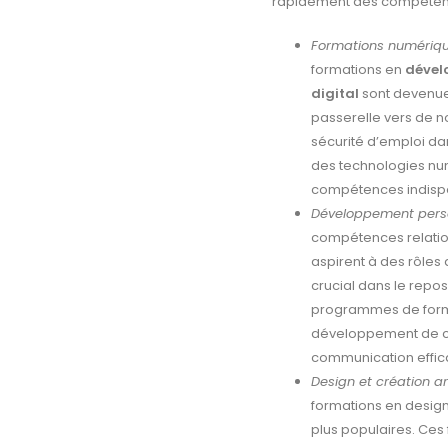
rapidement des compétenc
Formations numériq
formations en
dével
digital
sont devenues
passerelle vers de 
sécurité d’emploi da
des technologies nu
compétences indisp
Développement perso
compétences relation
aspirent à des rôles 
crucial dans le repos
programmes de forma
développement de co
communication effica
Design et création ar
formations en design
plus populaires. Ces