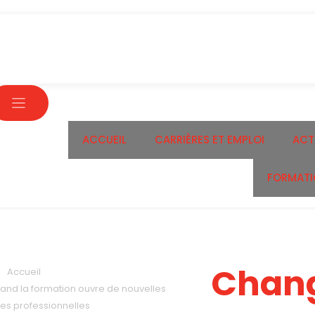
ACCUEIL
CARRIÈRES ET EMPLOI
ACT
FORMATI
Chang
Accueil
and la formation ouvre de nouvelles
tes professionnelles