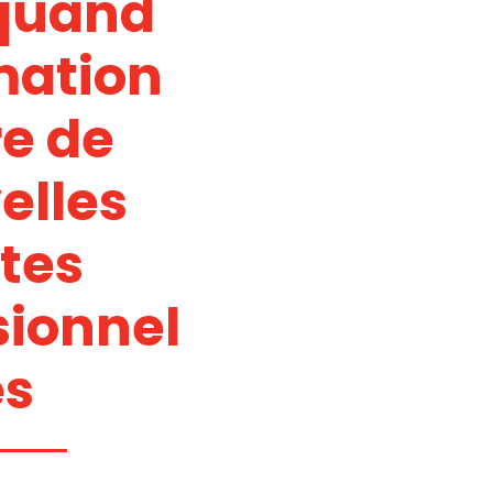
 quand
mation
e de
elles
tes
sionnel
es