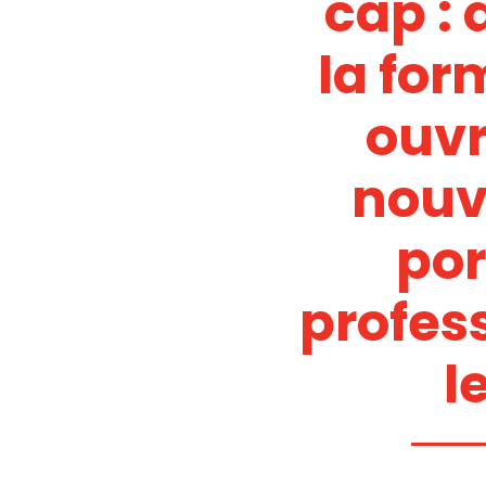
cap :
la for
ouvr
nouv
por
profes
l