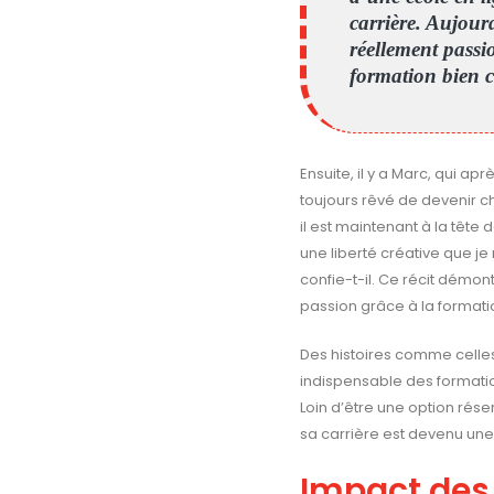
carrière. Aujourd
réellement passi
formation bien 
Ensuite, il y a Marc, qui a
toujours rêvé de devenir ch
il est maintenant à la tête
une liberté créative que je
confie-t-il. Ce récit démont
passion grâce à la format
Des histoires comme celles 
indispensable des formatio
Loin d’être une option rés
sa carrière est devenu un
Impact des