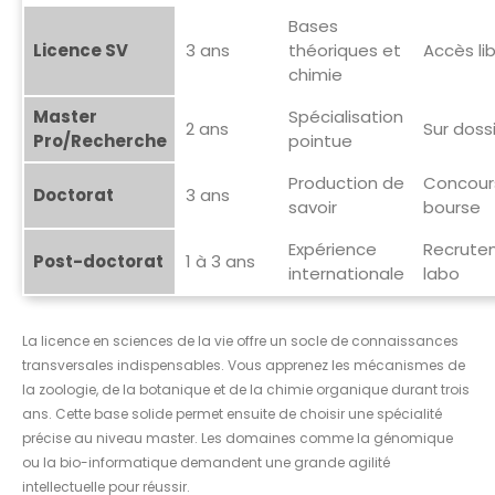
Bases
Licence SV
3 ans
théoriques et
Accès li
chimie
Master
Spécialisation
2 ans
Sur doss
Pro/Recherche
pointue
Production de
Concour
Doctorat
3 ans
savoir
bourse
Expérience
Recrute
Post-doctorat
1 à 3 ans
internationale
labo
La licence en sciences de la vie offre un socle de connaissances
transversales indispensables. Vous apprenez les mécanismes de
la zoologie, de la botanique et de la chimie organique durant trois
ans. Cette base solide permet ensuite de choisir une spécialité
précise au niveau master. Les domaines comme la génomique
ou la bio-informatique demandent une grande agilité
intellectuelle pour réussir.