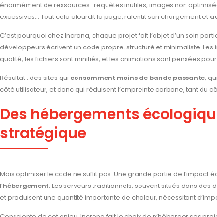
énormément de ressources : requêtes inutiles, images non optimisées
excessives… Tout cela alourdit la page, ralentit son chargement et
a
C’est pourquoi chez Incrona, chaque projet fait l’objet d’un soin parti
développeurs écrivent un code propre, structuré et minimaliste. L
qualité, les fichiers sont minifiés, et les animations sont pensées po
Résultat : des sites qui
consomment moins de bande passante
, q
côté utilisateur, et donc qui réduisent l’empreinte carbone, tant du c
Des hébergements écologique
stratégique
Mais optimiser le code ne suffit pas. Une grande partie de l’impact é
l’
hébergement
. Les serveurs traditionnels, souvent situés dans des 
et produisent une quantité importante de chaleur, nécessitant d’imp
Consciente de cet enjeu, Incrona fait le choix de n’héberger ses proj