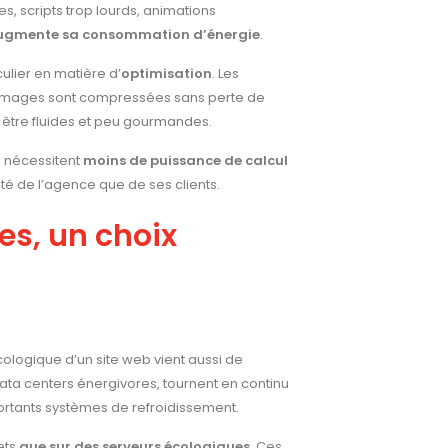
, scripts trop lourds, animations
ugmente sa consommation d’énergie
.
culier en matière d’
optimisation
. Les
es images sont compressées sans perte de
ur être fluides et peu gourmandes.
ui nécessitent
moins de puissance de calcul
ôté de l’agence que de ses clients.
s, un choix
cologique d’un site web vient aussi de
data centers énergivores, tournent en continu
ortants systèmes de refroidissement.
ets
que sur des serveurs écologiques
. Ces