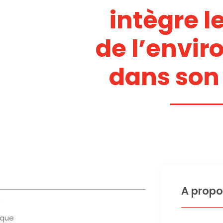
intègre l
de l’envi
dans son
A propo
e
ique