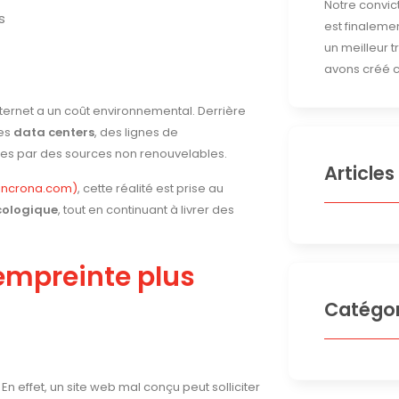
Notre convict
s
est finalemen
un meilleur 
avons créé c
Internet a un coût environnemental. Derrière
des
data centers
, des lignes de
tées par des sources non renouvelables.
Articles
/incrona.com)
, cette réalité est prise au
cologique
, tout en continuant à livrer des
 empreinte plus
Catégor
. En effet, un site web mal conçu peut solliciter