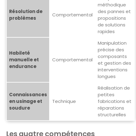
méthodique
Résolution de
des pannes et
Comportemental
problèmes
propositions
de solutions
rapides
Manipulation
précise des
Habileté
composants
manuelle et
Comportemental
et gestion des
endurance
interventions
longues
Réalisation de
Connaissances
petites
en usinage et
Technique
fabrications et
soudure
réparations
structurelles
Les quatre compétences