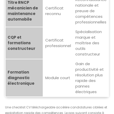
Titre RNCP
nationale et
mécanicien de
Certificat
preuve de
maintenance
reconnu
compétences
automobile
professionnelles
Spécialisation
CQP et
marque et
Certificat
formations
maîtrise des
professionnel
constructeur
outils
constructeur
Gain de
productivité et
Formation
résolution plus
diagnostic
Module court
rapide des
électronique
pannes
électriques
Une checklist CV téléchargeable accélère candidatures ciblées et
exploitation rapide des compétences. Le pas suivant consiste à