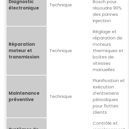
Diagnostic
Bosch pour
Technique
électronique
résoudre 90%
des pannes
injection
Réglage et
réparation de
Réparation
moteurs
moteur et
Technique
thermiques et
transmission
boîtes de
vitesses
manuelles
Planification et
exécution
Maintenance
d’entretiens
Technique
préventive
périodiques
pour flottes
clients
Contrôle et