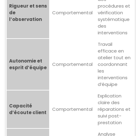
Rigueur et sens
procédures et
de
Comportemental
vérification
l’observation
systématique
des
interventions
Travail
efficace en
atelier tout en
Autonomie et
Comportemental
coordonnant
esprit d’équipe
les
interventions
d’équipe
Explication
claire des
Capacité
Comportemental
réparations et
d’écoute client
suivi post-
prestation
Analyse