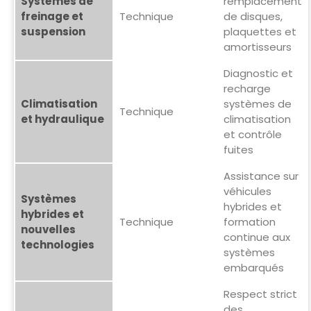
Systèmes de
remplacement
freinage et
Technique
de disques,
suspension
plaquettes et
amortisseurs
Diagnostic et
recharge
Climatisation
systèmes de
Technique
et hydraulique
climatisation
et contrôle
fuites
Assistance sur
véhicules
Systèmes
hybrides et
hybrides et
Technique
formation
nouvelles
continue aux
technologies
systèmes
embarqués
Respect strict
des