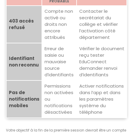
PROBABLE
Compte non
Contacter le
activé ou
secrétariat du
403 accès
droits non
collège et vérifier
refusé
encore
l’activation côté
attribués
département
Erreur de
Vérifier le document
saisie ou
reçu tester
Identifiant
mauvaise
EduConnect
non reconnu
source
demander renvoi
d’identifiants
d’identifiants
Permissions
Activer notifications
Pas de
non activées
dans l’app et dans
notifications
ou
les paramètres
mobiles
notifications
système du
désactivées
téléphone
Votre objectif à la fin de la première session devrait être un compte