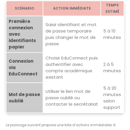
TEMPS
SCÉNARIO
ACTION IMMÉDIATE
ESTIMÉ
Première
Saisir identifiant et mot
connexion
de passe temporaire
5 à 10
avec
puis changer le mot de
minutes
identifiants
passe
papier
Choisir EduConnect puis
Connexion
authentifier avec
2 à 5
via
compte académique
minutes
EduConnect
existant
5 à 20
Utiliser le lien mot de
Mot de passe
minutes
passe oublié ou
oublié
selon
contacter le secrétariat
support
Le passage suivant propose une liste d’actions immédiates à