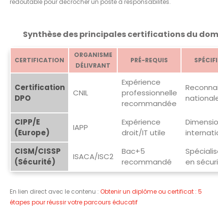
redoutable pour décrocher un poste à responsabilités.
Synthèse des principales certifications du do
ORGANISME
CERTIFICATION
PRÉ-REQUIS
SPÉCIF
DÉLIVRANT
Expérience
Certification
Reconna
CNIL
professionnelle
DPO
national
recommandée
CIPP/E
Expérience
Dimensi
IAPP
(Europe)
droit/IT utile
internati
CISM/CISSP
Bac+5
Spécialis
ISACA/ISC2
(Sécurité)
recommandé
en sécur
En lien direct avec le contenu :
Obtenir un diplôme ou certificat : 5
étapes pour réussir votre parcours éducatif