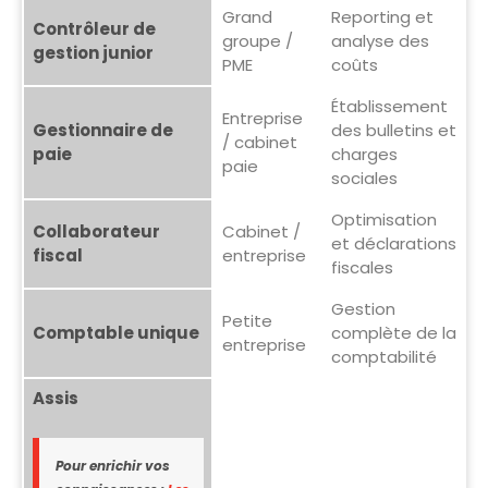
Grand
Reporting et
Contrôleur de
groupe /
analyse des
gestion junior
PME
coûts
Établissement
Entreprise
Gestionnaire de
des bulletins et
/ cabinet
paie
charges
paie
sociales
Optimisation
Collaborateur
Cabinet /
et déclarations
fiscal
entreprise
fiscales
Gestion
Petite
Comptable unique
complète de la
entreprise
comptabilité
Assis
Pour enrichir vos