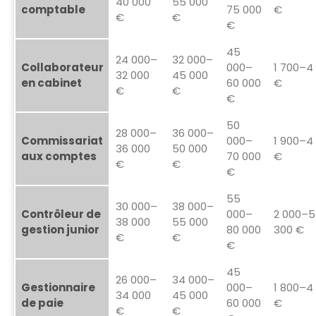
40 000
55 000
comptable
75 000
€
€
€
€
45
24 000–
32 000–
Collaborateur
000–
1 700–4
32 000
45 000
en cabinet
60 000
€
€
€
€
50
28 000–
36 000–
Commissariat
000–
1 900–4
36 000
50 000
aux comptes
70 000
€
€
€
€
55
30 000–
38 000–
Contrôleur de
000–
2 000–5
38 000
55 000
gestion junior
80 000
300 €
€
€
€
45
26 000–
34 000–
Gestionnaire
000–
1 800–4
34 000
45 000
de paie
60 000
€
€
€