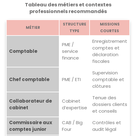
Tableau des métiers et contextes
professionnels recommandés
STRUCTURE
MISSIONS
MÉTIER
TYPE
COURTES
Enregistrement
PME /
comptes et
Comptable
service
déclaration
finance
fiscales
Supervision
Chef comptable
PME / ETI
comptable et
clôtures
Tenue des
Collaborateur de
Cabinet
dossiers clients
cabinet
d’expertise
et conseils
Commissaire aux
CAB / Big
Contrôles et
comptes junior
Four
audit légal