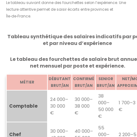
Le tableau suivant donne des fourchettes selon l’expérience. Une
lecture attentive permet de saisir écarts entre provinces et
Île‑de‑France.
Tableau synthétique des salaires indicatifs par p
et par niveau d’expérience
Le tableau des fourchettes de salaire brut annue
net mensuel par poste et expérience.
DÉBUTANT
CONFIRMÉ
SENIOR
NET/M
MÉTIER
BRUT/AN
BRUT/AN
BRUT/AN
APPROXI
38
24 000–
30 000–
000–
1 700–3
Comptable
30 000
38 000
50 000
€
€
€
€
55
30 000–
40 000–
Chef
000–
2 200–5