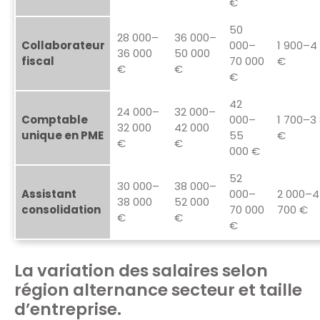
€
50
28 000–
36 000–
Collaborateur
000–
1 900–4
36 000
50 000
fiscal
70 000
€
€
€
€
42
24 000–
32 000–
Comptable
000–
1 700–3
32 000
42 000
unique en PME
55
€
€
€
000 €
52
30 000–
38 000–
Assistant
000–
2 000–4
38 000
52 000
consolidation
70 000
700 €
€
€
€
La variation des salaires selon
région alternance secteur et taille
d’entreprise.