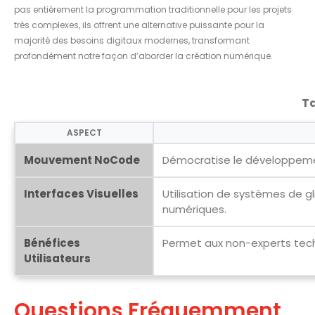
pas entièrement la programmation traditionnelle pour les projets
très complexes, ils offrent une alternative puissante pour la
majorité des besoins digitaux modernes, transformant
profondément notre façon d’aborder la création numérique.
Ta
ASPECT
Mouvement NoCode
Démocratise le développeme
Interfaces Visuelles
Utilisation de systèmes de g
numériques.
Bénéfices
Permet aux non-experts techn
Utilisateurs
Questions Fréquemment