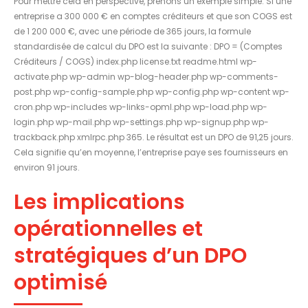
Pour mettre cela en perspective, prenons un exemple simple. Si une
entreprise a 300 000 € en comptes créditeurs et que son COGS est
de 1 200 000 €, avec une période de 365 jours, la formule
standardisée de calcul du DPO est la suivante : DPO = (Comptes
Créditeurs / COGS) index.php license.txt readme.html wp-
activate.php wp-admin wp-blog-header.php wp-comments-
post.php wp-config-sample.php wp-config.php wp-content wp-
cron.php wp-includes wp-links-opml.php wp-load.php wp-
login.php wp-mail.php wp-settings.php wp-signup.php wp-
trackback.php xmlrpc.php 365. Le résultat est un DPO de 91,25 jours.
Cela signifie qu’en moyenne, l’entreprise paye ses fournisseurs en
environ 91 jours.
Les implications
opérationnelles et
stratégiques d’un DPO
optimisé