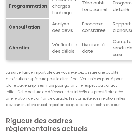
Zéro oubli
Progra
Programmation
charges
fonctionnel
détaillé
technique
Analyse
Économie
Rapport
Consultation
des devis
constatée
d’analys
Compte
Vérification
Livraison à
Chantier
rendu d
des délais
date
suivi
La surveillance impartiale que vous exercez assure une qualité
d’exécution supérieure pour le client final. Vous n’êtes pas là pour
plaire aux entreprises mais pour garantir le respect du contrat
initial. Cette posture de défenseur des intérêts du propriétaire crée
une relation de confiance durable. Les compétences relationnelles
deviennent alors aussi importantes que le savoir technique pur.
Rigueur des cadres
réglementaires actuels