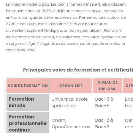
Le marché n’attend pas. Les profils formés s’insèrent, rebondissent,
bifurquent souvent. 2025, et déjà une nouvelle vague : conseillers
en transition, guides de la reconversion. Premier salaire : autour de
2 200 euros bruts, mais la courbe s’étire vite pour ceux qui
diversifient, explorent l’indépendance, se spécialisent… Prendre le
lead comme coordinateur, devenir consultant ultra-spécialisé :
ce
n’est jamais figé, il s’agit de se réinventer plutôt que de chercher la
stabilité en bloc
.
Principales voies de formation et certificat
NIVEAU DE
VOIE DE FORMATION
ORGANISME
CER
DIPLÔME
Formation
Université, école
Bac+3 à
Lic
initiale
spécialisée
Bac+5
Mas
Formation
Cnam,
Bac+2 à
Cer
professionnelle
OpenClassrooms
Bac+3
co
continue