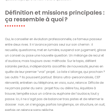
Définition et missions principales :
ça ressemble à quoi ?
Oui, le conseiller en évolution professionnelle, ce fameux passeur
entre deux rives. Il n’avance jamais seul sur son chemin : il
recueille, questionne, met en lumière, suspend son jugement, glisse
un conseil ou pose une nouvelle question. Un mélange de recul et
d’audace, mais toujours avec méthode. Sur le tapis, défilent
salariés perdus, indépendants assoiffés de nouveauté, jeunes en
quête de leur premier “vrai” projet… La liste s’allonge, qui prochain ?
Les outils ? Ils poussent partout. Bilans ultra-personnalisés, CEP
réinventé, entretien au téléphone, en visio, suivi, relance. Difficile de
ne jamais parler du sens : projet flou ou délire fou, équilibre à
trouver, tempête sous un crâne ou euphorie de l’audace, tout y
passe. Ici, il ne s’agit pas de balancer trois pistes et de refermer le
dossier : non, on s’engage, parfois longtemps, on structure, on suit,
parfois on relance sans relâche.