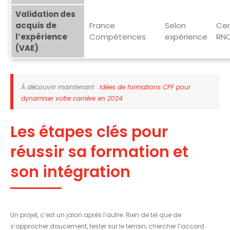
Validation des
acquis de
France
Selon
Cer
l’expérience
Compétences
expérience
RN
(VAE)
À découvrir maintenant :
Idées de formations CPF pour
dynamiser votre carrière en 2024
Les étapes clés pour
réussir sa formation et
son intégration
Un projet, c’est un jalon après l’autre. Rien de tel que de
s’approcher doucement, tester sur le terrain, chercher l’accord