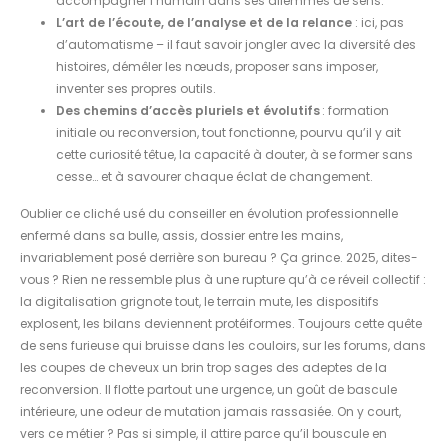
accompagner l’humain dans ses dilemmes de sens.
L’art de l’écoute, de l’analyse et de la relance
: ici, pas
d’automatisme – il faut savoir jongler avec la diversité des
histoires, démêler les nœuds, proposer sans imposer,
inventer ses propres outils.
Des chemins d’accès pluriels et évolutifs
: formation
initiale ou reconversion, tout fonctionne, pourvu qu’il y ait
cette curiosité têtue, la capacité à douter, à se former sans
cesse… et à savourer chaque éclat de changement.
Oublier ce cliché usé du conseiller en évolution professionnelle
enfermé dans sa bulle, assis, dossier entre les mains,
invariablement posé derrière son bureau ? Ça grince. 2025, dites-
vous ? Rien ne ressemble plus à une rupture qu’à ce réveil collectif :
la digitalisation grignote tout, le terrain mute, les dispositifs
explosent, les bilans deviennent protéiformes. Toujours cette quête
de sens furieuse qui bruisse dans les couloirs, sur les forums, dans
les coupes de cheveux un brin trop sages des adeptes de la
reconversion. Il flotte partout une urgence, un goût de bascule
intérieure, une odeur de mutation jamais rassasiée. On y court,
vers ce métier ? Pas si simple, il attire parce qu’il bouscule en