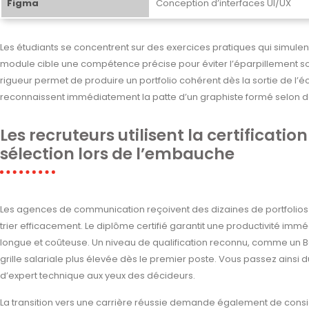
Figma
Conception d’interfaces UI/UX
Les étudiants se concentrent sur des exercices pratiques qui simul
module cible une compétence précise pour éviter l’éparpillement so
rigueur permet de produire un portfolio cohérent dès la sortie de l’é
reconnaissent immédiatement la patte d’un graphiste formé selon
Les recruteurs utilisent la certificati
sélection lors de l’embauche
Les agences de communication reçoivent des dizaines de portfolio
trier efficacement. Le diplôme certifié garantit une productivité imm
longue et coûteuse. Un niveau de qualification reconnu, comme un B
grille salariale plus élevée dès le premier poste. Vous passez ainsi d
d’expert technique aux yeux des décideurs.
La transition vers une carrière réussie demande également de consid