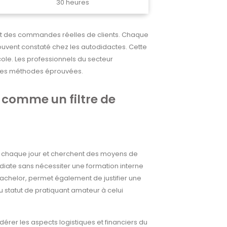
30 heures
ent des commandes réelles de clients. Chaque
uvent constaté chez les autodidactes. Cette
cole. Les professionnels du secteur
 des méthodes éprouvées.
on comme un filtre de
s chaque jour et cherchent des moyens de
édiate sans nécessiter une formation interne
achelor, permet également de justifier une
u statut de pratiquant amateur à celui
érer les aspects logistiques et financiers du