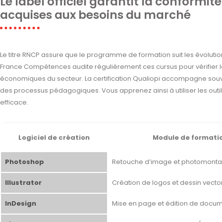
Le label officiel garantit la conform
acquises aux besoins du marché
Le titre RNCP assure que le programme de formation suit les évolut
France Compétences audite régulièrement ces cursus pour vérifier l
économiques du secteur. La certification Qualiopi accompagne souve
des processus pédagogiques. Vous apprenez ainsi à utiliser les outi
efficace.
Logiciel de création
Module de formati
Photoshop
Retouche d’image et photomont
Illustrator
Création de logos et dessin vector
InDesign
Mise en page et édition de docu