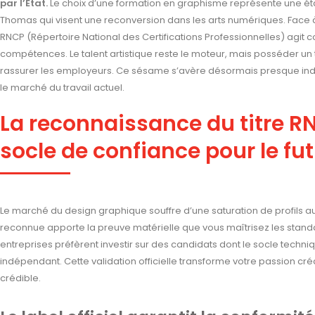
par l’État.
Le choix d’une formation en graphisme représente une ét
Thomas qui visent une reconversion dans les arts numériques. Face à la
RNCP (Répertoire National des Certifications Professionnelles) agit
compétences. Le talent artistique reste le moteur, mais posséder un ti
rassurer les employeurs. Ce sésame s’avère désormais presque ind
le marché du travail actuel.
La reconnaissance du titre R
socle de confiance pour le fu
Le marché du design graphique souffre d’une saturation de profils a
reconnue apporte la preuve matérielle que vous maîtrisez les standard
entreprises préfèrent investir sur des candidats dont le socle techniq
indépendant. Cette validation officielle transforme votre passion cré
crédible.