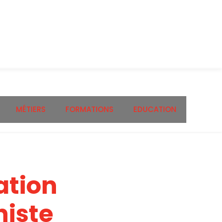
MÉTIERS
FORMATIONS
EDUCATION
ation
histe