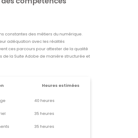
ité des compétences
ions constantes des métiers du numérique.
eur adéquation avec les réalités
nt ces parcours pour attester de la qualité
ls de la Suite Adobe de manière structurée et
on
Heures estimées
age
40 heures
iel
35 heures
ments
35 heures