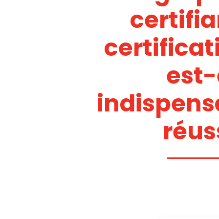
certifia
certifica
est-
indispens
réuss