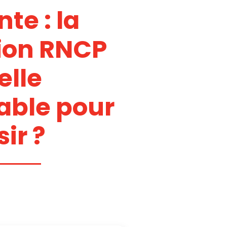
nte : la
tion RNCP
elle
able pour
ir ?