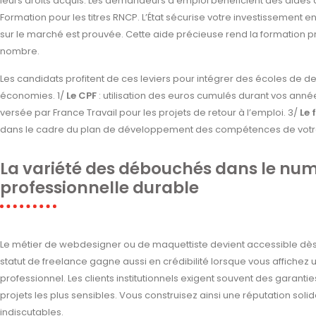
leurs droits acquis. Les demandeurs d’emploi bénéficient des aides de 
Formation pour les titres RNCP. L’État sécurise votre investissement en
sur le marché est prouvée. Cette aide précieuse rend la formation p
nombre.
Les candidats profitent de ces leviers pour intégrer des écoles de de
économies. 1/
Le CPF
: utilisation des euros cumulés durant vos année
versée par France Travail pour les projets de retour à l’emploi. 3/
Le
dans le cadre du plan de développement des compétences de votre
La variété des débouchés dans le numé
professionnelle durable
Le métier de webdesigner ou de maquettiste devient accessible dès l’
statut de freelance gagne aussi en crédibilité lorsque vous affichez un
professionnel. Les clients institutionnels exigent souvent des garant
projets les plus sensibles. Vous construisez ainsi une réputation sol
indiscutables.