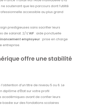
France Travail via l’Aide Individuelle à la
 ne soutenant que les parcours dont l’utilité
rofessionnelle accessible au plus grand
sign prestigieuses sans sacrifier leurs
s de salariat. 2/
L’AIF
: aide ponctuelle
 financement employeur
: prise en charge
 entreprise.
rique offre une stabilité
obtention d’un titre de niveau 5 ou 6. Le
 diplôme d’État sur votre profil
ies académiques avant de confier leurs
ide basée sur des fondations scolaires