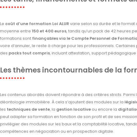
Le
coût d’une formation Loi ALUR
varie selon sa durée et le format 
moyenne entre
150 et 400 euros
, tandis qu’un pack de 42 heures pe
formations sont
finançables via le Compte Personnel de Formati
voire d’annuler, le reste à charge pour les professionnels. Certain
des
packs tout compris
, incluant attestation, support pédagogique 
Les thèmes incontournables de la for
Les contenus abordés doivent répondre à des critères stricts. Parmi 
déontologie immobilière. À cela s’ajoutent des modules sur la
légis
les
techniques de vente
, la
gestion locative
ou encore la
digitalis
peut adapter sa formation en fonction de son profil et de ses missio
privilégier des modules sur les baux et la comptabilité locative, tan
compétences en négociation ou en prospection digitale.