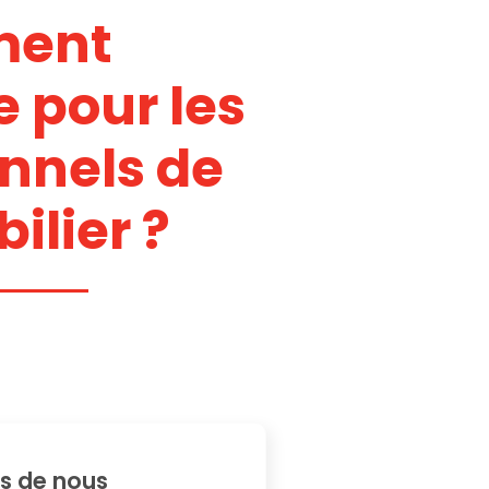
ment
e pour les
onnels de
ilier ?
s de nous