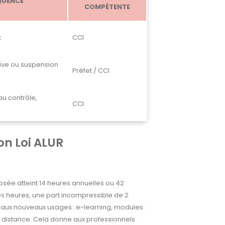
QUENCE
COMPÉTENTE
t
CCI
tive ou suspension
Préfet / CCI
u contrôle,
CCI
on Loi ALUR
osée atteint 14 heures annuelles ou 42
es heures, une part incompressible de 2
 aux nouveaux usages : e-learning, modules
à distance. Cela donne aux professionnels