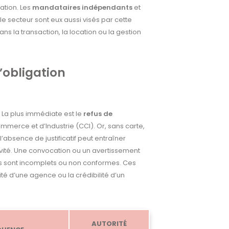
ation. Les
mandataires indépendants
et
le secteur sont eux aussi visés par cette
 la transaction, la location ou la gestion
’obligation
. La plus immédiate est le
refus de
erce et d’Industrie (CCI). Or, sans carte,
 l’absence de justificatif peut entraîner
ivité. Une convocation ou un avertissement
is sont incomplets ou non conformes. Ces
é d’une agence ou la crédibilité d’un
AUTORITÉ