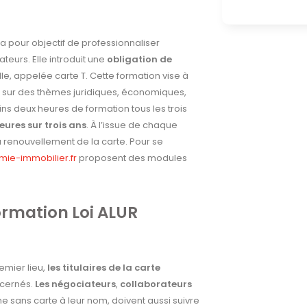
a pour objectif de professionnaliser
eurs. Elle introduit une
obligation de
lle, appelée carte T. Cette formation vise à
er sur des thèmes juridiques, économiques,
oins deux heures de formation tous les trois
eures sur trois ans
. À l’issue de chaque
 renouvellement de la carte. Pour se
ie-immobilier.fr
proposent des modules
ormation Loi ALUR
emier lieu,
les titulaires de la carte
ncernés.
Les négociateurs
,
collaborateurs
e sans carte à leur nom, doivent aussi suivre