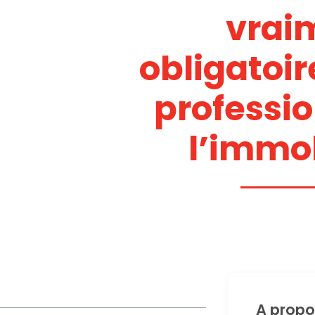
vrai
obligatoir
professi
l’immob
A propo