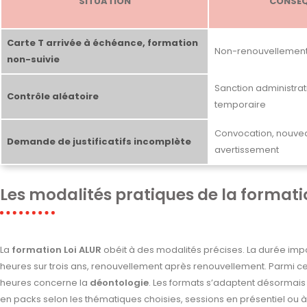
SITUATION
CONSÉ
Carte T arrivée à échéance, formation
Non-renouvellemen
non-suivie
Sanction administra
Contrôle aléatoire
temporaire
Convocation, nouvea
Demande de justificatifs incomplète
avertissement
Les modalités pratiques de la formati
La
formation Loi ALUR
obéit à des modalités précises. La durée imp
heures sur trois ans, renouvellement après renouvellement. Parmi c
heures concerne la
déontologie
. Les formats s’adaptent désormais
en packs selon les thématiques choisies, sessions en présentiel ou 