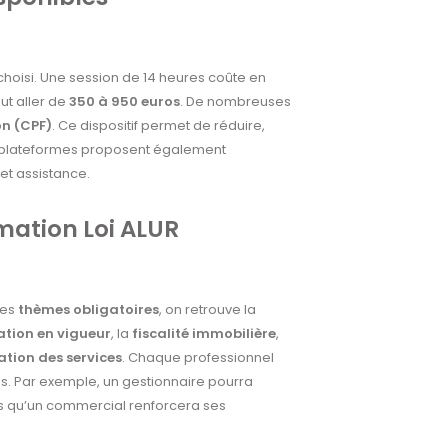
choisi. Une session de 14 heures coûte en
ut aller de
350 à 950 euros
. De nombreuses
on (CPF)
. Ce dispositif permet de réduire,
es plateformes proposent également
et assistance.
mation Loi ALUR
les
thèmes obligatoires
, on retrouve la
lation en vigueur
, la
fiscalité immobilière
,
ation des services
. Chaque professionnel
ns. Par exemple, un gestionnaire pourra
dis qu’un commercial renforcera ses