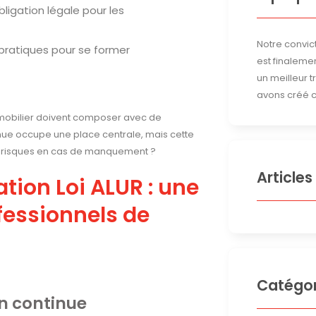
ligation légale pour les
Notre convict
 pratiques pour se former
est finalemen
un meilleur 
avons créé c
’immobilier doivent composer avec de
inue occupe une place centrale, mais cette
ls risques en cas de manquement ?
Articles
tion Loi ALUR : une
ofessionnels de
Catégor
on continue