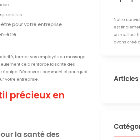
prise
sponibles
Notre convict
tre pour votre entreprise
est finalemen
en-être
un meilleur 
avons créé c
 priorité, former vos employés au massage
 seulement cela renforce la santé des
re équipe. Découvrez comment et pourquoi
Articles
ur votre entreprise.
il précieux en
Catégor
our la santé des