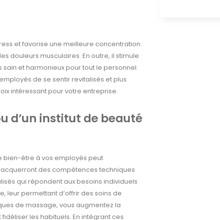
stress et favorise une meilleure concentration.
es douleurs musculaires. En outre, il stimule
s sain et harmonieux pour tout le personnel.
mployés de se sentir revitalisés et plus
oix intéressant pour votre entreprise.
 d’un institut de beauté
ge bien-être à vos employés peut
s acquerront des compétences techniques
lisés qui répondent aux besoins individuels
, leur permettant d’offrir des soins de
hniques de massage, vous augmentez la
 fidéliser les habituels. En intégrant ces