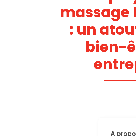
massage 
: un atou
bien-ê
entre
A propo