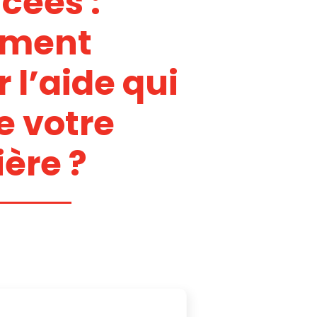
cées :
ment
 l’aide qui
e votre
ière ?