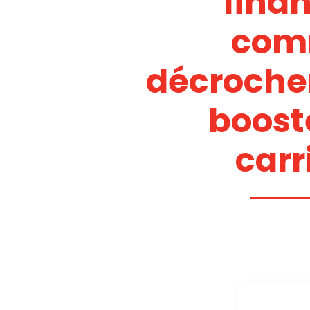
finan
com
décrocher
boost
carr