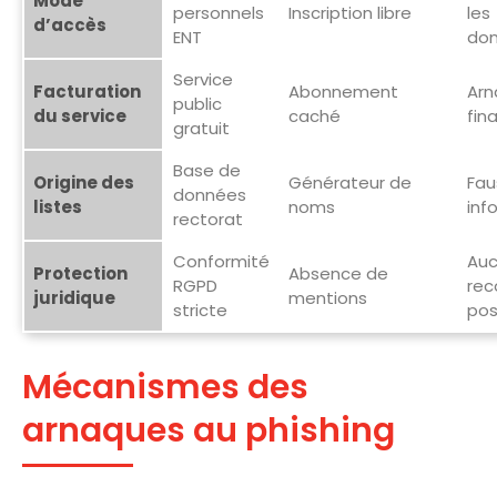
Mode
personnels
Inscription libre
les
d’accès
ENT
do
Service
Facturation
Abonnement
Arn
public
du service
caché
fin
gratuit
Base de
Origine des
Générateur de
Fau
données
listes
noms
inf
rectorat
Conformité
Au
Protection
Absence de
RGPD
rec
juridique
mentions
stricte
pos
Mécanismes des
arnaques au phishing