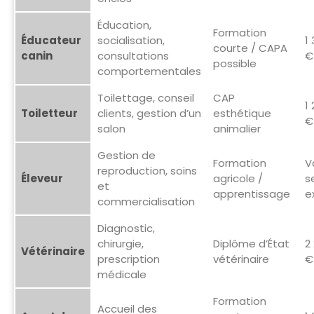
Éducation,
Formation
Éducateur
socialisation,
1
courte / CAPA
canin
consultations
€
possible
comportementales
Toilettage, conseil
CAP
1
Toiletteur
clients, gestion d’un
esthétique
€
salon
animalier
Gestion de
Formation
V
reproduction, soins
Éleveur
agricole /
s
et
apprentissage
e
commercialisation
Diagnostic,
chirurgie,
Diplôme d’État
2
Vétérinaire
prescription
vétérinaire
€
médicale
Formation
Accueil des