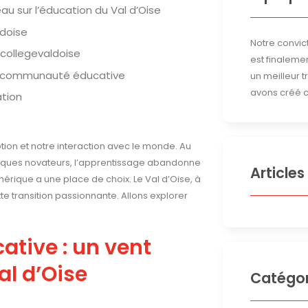
au sur l’éducation du Val d’Oise
ldoise
Notre convict
ncollegevaldoise
est finalemen
la communauté éducative
un meilleur 
avons créé c
ation
on et notre interaction avec le monde. Au
ériques novateurs, l’apprentissage abandonne
Articles
rique a une place de choix. Le Val d’Oise, à
ette transition passionnante. Allons explorer
ative : un vent
al d’Oise
Catégor