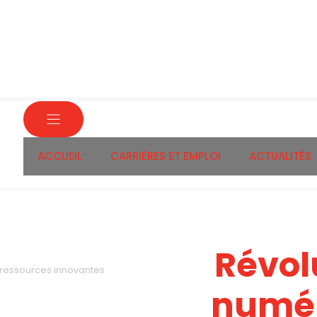
ACCUEIL
CARRIÈRES ET EMPLOI
ACTUALITÉS
Révol
 ressources innovantes
numé