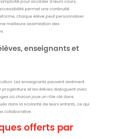
 simplicité pour accéder à leurs cours,
ccessibilité permet une continuité
teforme, chaque élève peut personnaliser
une meilleure assimilation des
s.
élèves, enseignants et
ication. Les enseignants peuvent aisément
r progéniture et les élèves dialoguent avec
anges où chacun joue un rôle clé dans
és dans la scolarité de leurs enfants, ce qui
s collaborative.
ques offerts par