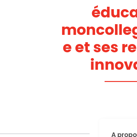
éducat
moncolle
e et ses r
innov
A propo