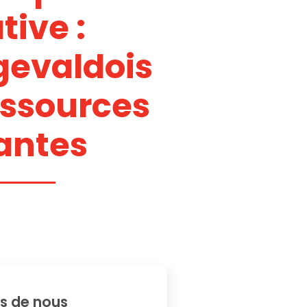
ive :
gevaldois
essources
antes
s de nous