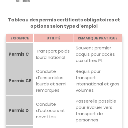
salariés.
Tableau des permis certificats obligatoires et
options selon type d’emploi
EXIGENCE
UTILITÉ
REMARQUE PRATIQUE
Souvent premier
Transport poids
Permis C
acquis pour accès
lourd national
aux offres PL
Conduite
Requis pour
d’ensembles
transport
Permis CE
lourds et semi-
international et gros
remorques
volumes
Passerelle possible
Conduite
pour évoluer vers
Permis D
d’autocars et
transport de
navettes
personnes