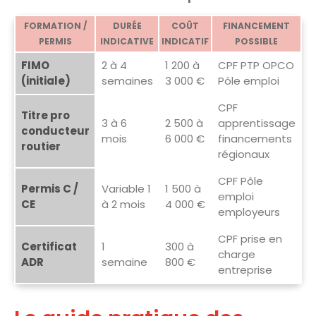
FORMATION /
DURÉE
COÛT
FINANCEMENT
PERMIS
INDICATIVE
INDICATIF
POSSIBLE
FIMO
2 à 4
1 200 à
CPF PTP OPCO
(initiale)
semaines
3 000 €
Pôle emploi
CPF
Titre pro
3 à 6
2 500 à
apprentissage
conducteur
mois
6 000 €
financements
routier
régionaux
CPF Pôle
Permis C /
Variable 1
1 500 à
emploi
CE
à 2 mois
4 000 €
employeurs
CPF prise en
Certificat
1
300 à
charge
ADR
semaine
800 €
entreprise