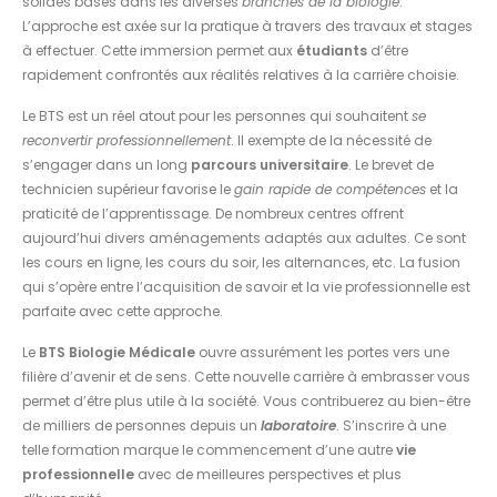
solides bases dans les diverses
branches de la biologie
.
L’approche est axée sur la pratique à travers des travaux et stages
à effectuer. Cette immersion permet aux
étudiants
d’être
rapidement confrontés aux réalités relatives à la carrière choisie.
Le BTS est un réel atout pour les personnes qui souhaitent
se
reconvertir professionnellement
. Il exempte de la nécessité de
s’engager dans un long
parcours universitaire
. Le brevet de
technicien supérieur favorise le
gain rapide de compétences
et la
praticité de l’apprentissage. De nombreux centres offrent
aujourd’hui divers aménagements adaptés aux adultes. Ce sont
les cours en ligne, les cours du soir, les alternances, etc. La fusion
qui s’opère entre l’acquisition de savoir et la vie professionnelle est
parfaite avec cette approche.
Le
BTS Biologie Médicale
ouvre assurément les portes vers une
filière d’avenir et de sens. Cette nouvelle carrière à embrasser vous
permet d’être plus utile à la société. Vous contribuerez au bien-être
de milliers de personnes depuis un
laboratoire
. S’inscrire à une
telle formation marque le commencement d’une autre
vie
professionnelle
avec de meilleures perspectives et plus