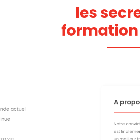
les secre
formation
A propo
onde actuel
tinue
Notre convict
est finalemen
re vie
un meilleur 