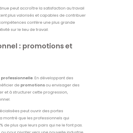
ue peut accroître la satisfaction au travail
tent plus valorisés et capables de contribuer
les compétences confère une plus grande
té sur le lieu de travail.
nnel : promotions et
 professionnelle
. En développant des
éficier de
promotions
ou envisager des
r et à structurer cette progression,
onnel.
écialisées peut ouvrir des portes
 montré que les professionnels qui
de plus que leurs pairs qui ne le font pas.
z ou pour pivoter vers une nouvelle industrie,