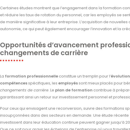
Certaines études montrent que l’engagement dans la formation contin
et réduire les taux de rotation du personnel, car les employés se sen
de manière significative à leur entreprise. L’acquisition de nouvel
autonomie, ce qui peut également encourager l’innovation et la créativi
Opportunités d’avancement professio
changements de carrière
La
formation professionnelle
constitue un tremplin pour l’
évolution
compétences
spécifiques, les
employés
sont mieux placés pour bén
changements de carrière
. Le
plan de formation
contribue à prépare
garantissant ainsi un retour sur investissement personnel et professi
Pour ceux qui envisagent une reconversion, suivre des formations sp
insoupçonnées dans des secteurs en demande. Une étude récente a
investissent dans leur éducation continue peuvent gagner jusqu’à 20% 
Que ce soit pour gravir les échelons de l’entreprise où vous travaille