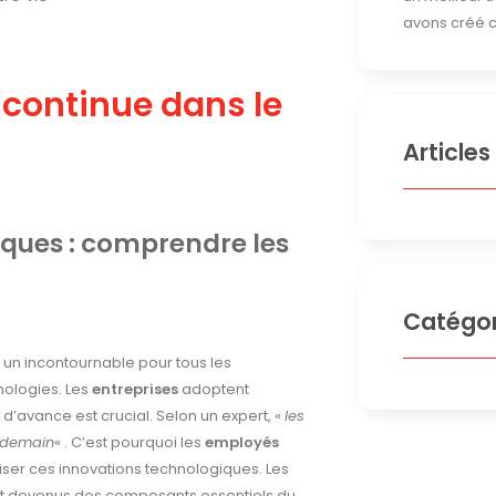
avons créé c
 continue dans le
Articles
ques : comprendre les
Catégor
un incontournable pour tous les
ologies. Les
entreprises
adoptent
d’avance est crucial. Selon un expert, «
les
 demain
« . C’est pourquoi les
employés
iser ces innovations technologiques. Les
sont devenus des composants essentiels du