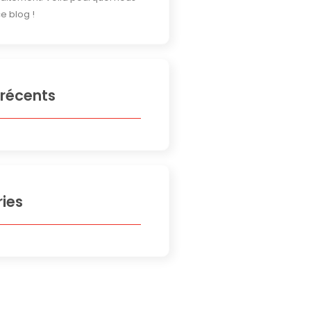
e blog !
 récents
ies