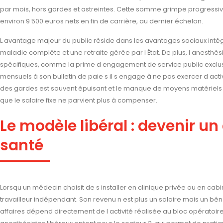
par mois, hors gardes et astreintes. Cette somme grimpe progressi
environ 9 500 euros nets en fin de carrière, au dernier échelon.
L avantage majeur du public réside dans les avantages sociaux intégr
maladie complète et une retraite gérée par l État. De plus, l anesthés
spécifiques, comme la prime d engagement de service public exclusif,
mensuels à son bulletin de paie s il s engage à ne pas exercer d acti
des gardes est souvent épuisant et le manque de moyens matériels p
que le salaire fixe ne parvient plus à compenser.
Le modèle libéral : devenir un
santé
Lorsqu un médecin choisit de s installer en clinique privée ou en cabi
travailleur indépendant. Son revenu n est plus un salaire mais un bé
affaires dépend directement de l activité réalisée au bloc opératoire