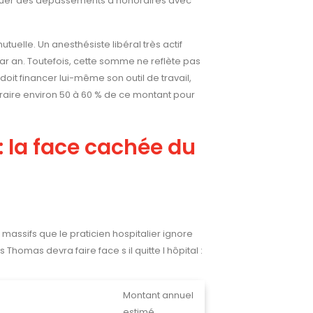
tiquer des dépassements d honoraires avec
uelle. Un anesthésiste libéral très actif
par an. Toutefois, cette somme ne reflète pas
doit financer lui-même son outil de travail,
traire environ 50 à 60 % de ce montant pour
: la face cachée du
s massifs que le praticien hospitalier ignore
homas devra faire face s il quitte l hôpital :
Montant annuel
estimé