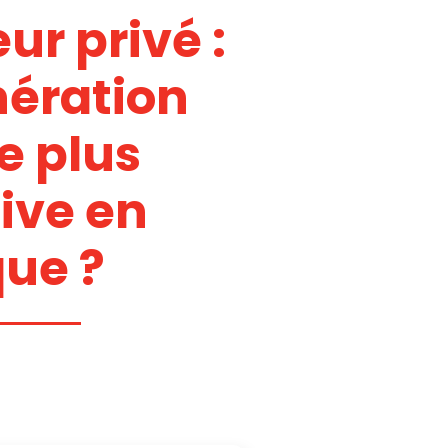
ur privé :
nération
e plus
ive en
que ?