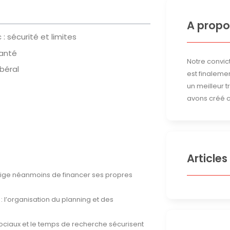
A propo
 : sécurité et limites
santé
Notre convict
ibéral
est finalemen
un meilleur 
avons créé c
Articles
xige néanmoins de financer ses propres
: l’organisation du planning et des
sociaux et le temps de recherche sécurisent