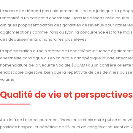
Le salaire ne dépend pas uniquement du secteur juridique. La géogr
rentabilité d un cabinet d anesthésie. Dans les déserts médicaux ou le
cliniques proposent parfois des garanties de revenus pour attirer les 
agglomérations comme Paris ou Lyon, la concurrence est forte mais 
des dépassements d honoraires plus élevés.
La spécialisation au sein même de l anesthésie influence également l
anesthésie cardiaque ou en chirurgie orthopédique lourde effectuer
nomenclature de la Sécurité Sociale (CCAM) qu un confrère orienté v
endoscopie digestive, bien que la répétitivité de ces derniers puisse
volume.
Qualité de vie et perspectives
Au-delà de l aspect purement financier, le choix entre public et privé 
praticien hospitalier bénéficie de 25 jours de congés et souvent de 2