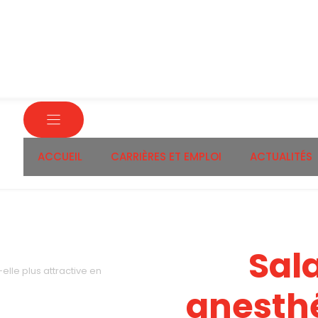
ACCUEIL
CARRIÈRES ET EMPLOI
ACTUALITÉS
Sala
elle plus attractive en
anesth