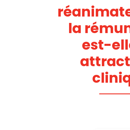
réanimate
la rému
est-ell
attract
clini