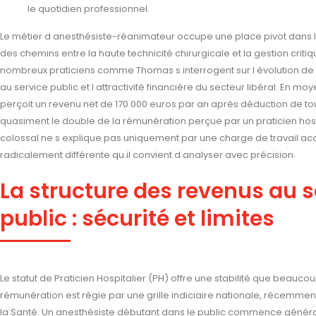
le quotidien professionnel.
Le métier d anesthésiste-réanimateur occupe une place pivot dans l
des chemins entre la haute technicité chirurgicale et la gestion critiq
nombreux praticiens comme Thomas s interrogent sur l évolution de l
au service public et l attractivité financière du secteur libéral. En m
perçoit un revenu net de 170 000 euros par an après déduction de to
quasiment le double de la rémunération perçue par un praticien hospi
colossal ne s explique pas uniquement par une charge de travail a
radicalement différente qu il convient d analyser avec précision.
La structure des revenus au se
public : sécurité et limites
Le statut de Praticien Hospitalier (PH) offre une stabilité que beauc
rémunération est régie par une grille indiciaire nationale, récemmen
la Santé. Un anesthésiste débutant dans le public commence généra