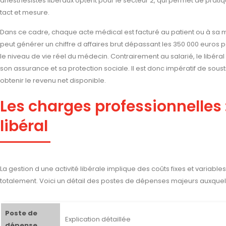
anesthésistes libéraux optent pour le secteur 2, qui permet de pra
tact et mesure.
Dans ce cadre, chaque acte médical est facturé au patient ou à sa mut
peut générer un chiffre d affaires brut dépassant les 350 000 euros 
le niveau de vie réel du médecin. Contrairement au salarié, le libéral 
son assurance et sa protection sociale. Il est donc impératif de sous
obtenir le revenu net disponible.
Les charges professionnelles 
libéral
La gestion d une activité libérale implique des coûts fixes et variable
totalement. Voici un détail des postes de dépenses majeurs auxquels T
Poste de
Explication détaillée
dépense