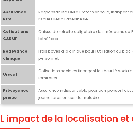
Assurance
Responsabilité Civile Professionnelle, indispens
RCP
risques liés à l anesthésie.
Cotisations
Caisse de retraite obligatoire des médecins de F
CARMF
bénéfices.
Redevance
Frais payés à la clinique pour l utilisation du bloc
clinique
personnel.
Cotisations sociales finançant la sécurité sociale 
Urssaf
familiales.
Prévoyance
Assurance indispensable pour compenser l abs
privée
journalières en cas de maladie.
L impact de la localisation et