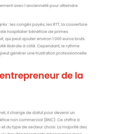
vement avec l ancienneté pour atteindre
és : les congés payés, les RTT, la couverture
iste hospitalier bénéficie de primes
 qui peut ajouter environ 1 000 euros bruts
vité libérale à côté. Cependant, le rythme
eut générer une frustration professionnelle
 entrepreneur de la
net, il change de statut pour devenir un
néfice non commercial (BNC). Ce chiffre d
 et du type de secteur choisi. La majorité des