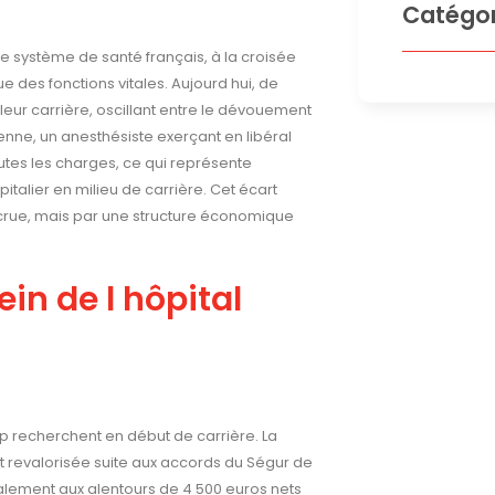
Catégor
e système de santé français, à la croisée
ue des fonctions vitales. Aujourd hui, de
eur carrière, oscillant entre le dévouement
oyenne, un anesthésiste exerçant en libéral
utes les charges, ce qui représente
talier en milieu de carrière. Cet écart
ccrue, mais par une structure économique
in de l hôpital
oup recherchent en début de carrière. La
t revalorisée suite aux accords du Ségur de
lement aux alentours de 4 500 euros nets