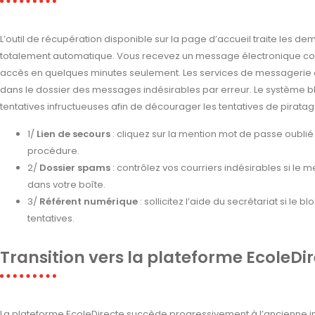
L’outil de récupération disponible sur la page d’accueil traite les d
totalement automatique. Vous recevez un message électronique cont
accès en quelques minutes seulement. Les services de messagerie c
dans le dossier des messages indésirables par erreur. Le système b
tentatives infructueuses afin de décourager les tentatives de piratage
1/
Lien de secours
: cliquez sur la mention mot de passe oublié
procédure.
2/
Dossier spams
: contrôlez vos courriers indésirables si le m
dans votre boîte.
3/
Référent numérique
: sollicitez l’aide du secrétariat si l
tentatives.
Transition vers la plateforme EcoleDi
La plateforme EcoleDirecte succède progressivement à l’ancienne int