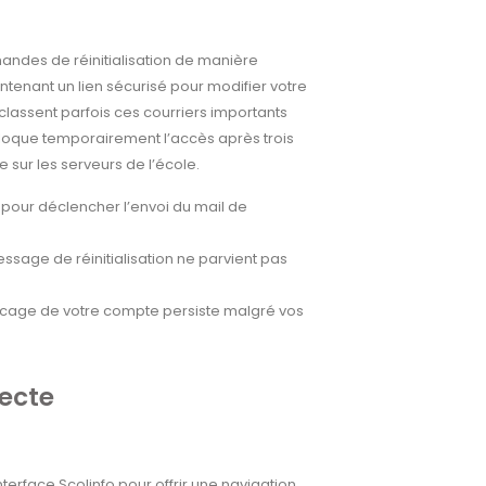
emandes de réinitialisation de manière
enant un lien sécurisé pour modifier votre
lassent parfois ces courriers importants
loque temporairement l’accès après trois
 sur les serveurs de l’école.
 pour déclencher l’envoi du mail de
essage de réinitialisation ne parvient pas
e blocage de votre compte persiste malgré vos
recte
erface Scolinfo pour offrir une navigation