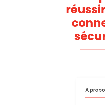
réussir
conn
sécu
A propo