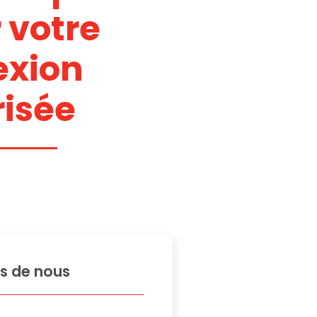
 votre
exion
risée
s de nous