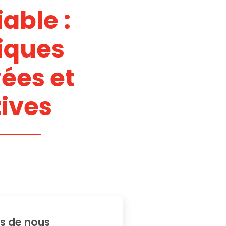
able :
iques
ées et
tives
s de nous