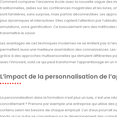
Comment comparer l’ancienne école avec la nouvelle vague des i
traditionnelles, axées sur les conférences magistrales et les livres, on
sont familières, sans surprise, mais parfois déconnectées. Les appr
plus dynamiques et interactives. Elles captent l’attention par l’utilisat
simulations, voire gamification. Ce basculement vers des méthodes
transmettre le savoir.
Les avantages de ces techniques modernes ne se limitent pas à l’en
permettent aussi une meilleure assimilation des connaissances. Les
grâce à des approches multisensorielles qui stimulent différentes pa
avec l’innovant, voilà ce qui peut transformer l’apprentissage en un
L’impact de la personnalisation de l’
La personnalisation dans la formation n’est plus un luxe, c’est une né
concrètement ? Prenons par exemple une entreprise qui utilise des 
contenu selon les besoins de chaque employé. L’un d’eux pourrait su
tandis qu’un autre se concentrera sur le développement des compéte