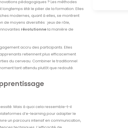
nnovations pédagogiques ? Les méthodes
t longtemps été le pilier de la formation. Elles
oches modernes, quant à elles, se montrent
ion de moyens diversifiés : jeux de rôle,
 innovantes
révolutionne
la manière de
gagement accru des participants. Elles
 apprenants retiennent plus efficacement
rties du cerveau. Combiner le traditionnel
 moment tant attendu plutôt que redouté.
apprentissage
cessité. Mais à quoi cela ressemble-t-il
plateformes d’e-learning pour adapter le
ivre un parcours intensif en communication,
nces techniques. L’efficacité de