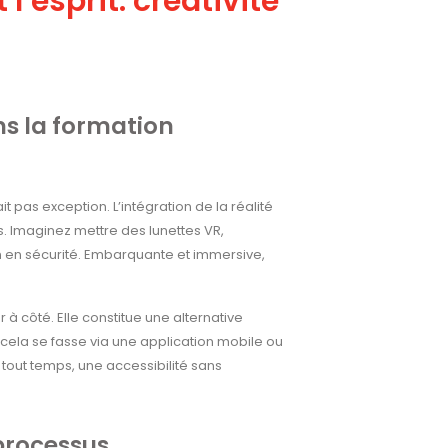
’esprit: créativité
ns la formation
t pas exception. L’intégration de la réalité
es. Imaginez mettre des lunettes VR,
n en sécurité. Embarquante et immersive,
 à côté. Elle constitue une alternative
e cela se fasse via une application mobile ou
tout temps, une accessibilité sans
 processus