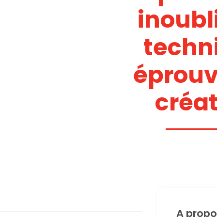
inoubli
techn
éprouv
créa
A propo