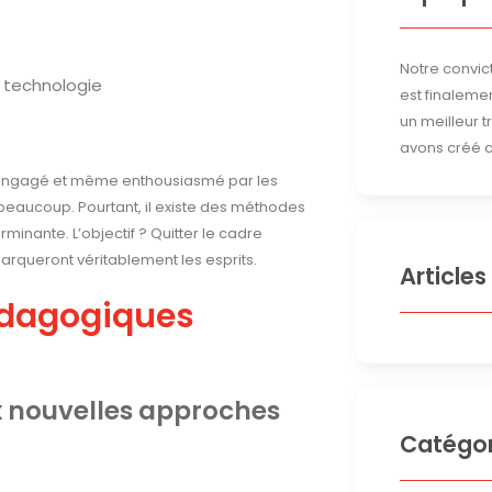
Notre convict
t technologie
est finalemen
un meilleur 
avons créé c
, engagé et même enthousiasmé par les
beaucoup. Pourtant, il existe des méthodes
nante. L’objectif ? Quitter le cadre
arqueront véritablement les esprits.
Articles
édagogiques
x nouvelles approches
Catégor