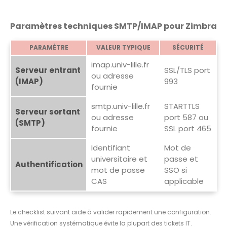
Paramètres techniques SMTP/IMAP pour Zimbra
PARAMÈTRE
VALEUR TYPIQUE
SÉCURITÉ
imap.univ-lille.fr
Serveur entrant
SSL/TLS port
ou adresse
(IMAP)
993
fournie
smtp.univ-lille.fr
STARTTLS
Serveur sortant
ou adresse
port 587 ou
(SMTP)
fournie
SSL port 465
Identifiant
Mot de
universitaire et
passe et
Authentification
mot de passe
SSO si
CAS
applicable
Le checklist suivant aide à valider rapidement une configuration.
Une vérification systématique évite la plupart des tickets IT.