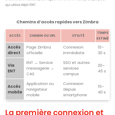
qui utilise déjà l’ENT.
Chemins d’accès rapides vers Zimbra
TEMPS
ACCÈS
CHEMIN OU URL
UTILITÉ
ESTIMÉ
Accès
Page Zimbra
Connexion
10–
direct
officielle
immédiate
30 s
ENT → Service
SSO et autres
Via
20–
messagerie →
services
ENT
45 s
CAS
campus
Application ou
Connexion
Accès
15–
navigateur
depuis
mobile
40 s
mobile
smartphone
La première connexion et