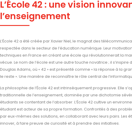
L’École 42 : une vision innova
l’enseignement
L’École 42 a été créée par Xavier Niel, le magnat des télécommunicati
respectée dans le secteur de l’éducation numérique. Leur motivation 
techniques en France en créant une école qui révolutionnerait la man
vécue. Le nom de l’école est une autre touche novatrice ; il s’inspir
Douglas Adams, où « 42 » est présenté comme « la réponse à la grande
le reste ». Une manière de reconnaître le rôle central de l’informat
La philosophie de l’École 42 est intrinsèquement progressive. Elle 
traditionnelle de l’enseignement, dominée par une dichotomie sévèr
étudiants se contentant de l’absorber. L’École 42 cultive un enviro
étudiant est acteur de sa propre formation. Confrontés à des problè
par eux-mêmes des solutions, en collaborant avec leurs pairs. Les
innover, à faire preuve de curiosité et à prendre des initiatives.