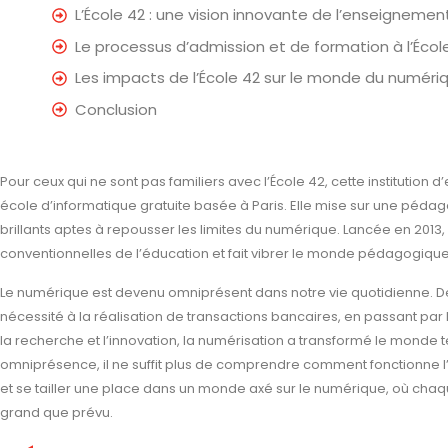
L’École 42 : une vision innovante de l’enseignemen
Le processus d’admission et de formation à l’Écol
Les impacts de l’École 42 sur le monde du numéri
Conclusion
Pour ceux qui ne sont pas familiers avec l’École 42, cette institutio
école d’informatique gratuite basée à Paris. Elle mise sur une péda
brillants aptes à repousser les limites du numérique. Lancée en 2013,
conventionnelles de l’éducation et fait vibrer le monde pédagogiqu
Le numérique est devenu omniprésent dans notre vie quotidienne. 
nécessité à la réalisation de transactions bancaires, en passant p
la recherche et l’innovation, la numérisation a transformé le monde 
omniprésence, il ne suffit plus de comprendre comment fonctionne l’in
et se tailler une place dans un monde axé sur le numérique, où chaq
grand que prévu.