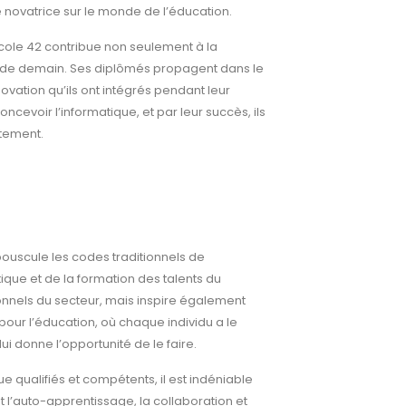
 novatrice sur le monde de l’éducation.
cole 42 contribue non seulement à la
le de demain. Ses diplômés propagent dans le
ovation qu’ils ont intégrés pendant leur
cevoir l’informatique, et par leur succès, ils
utement.
bouscule les codes traditionnels de
ique et de la formation des talents du
nels du secteur, mais inspire également
 pour l’éducation, où chaque individu a le
ui donne l’opportunité de le faire.
qualifiés et compétents, il est indéniable
 l’auto-apprentissage, la collaboration et