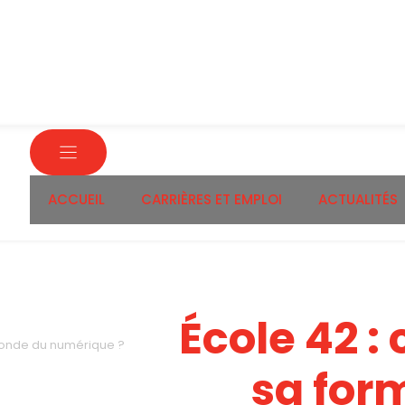
ACCUEIL
CARRIÈRES ET EMPLOI
ACTUALITÉS
École 42 
 monde du numérique ?
sa for