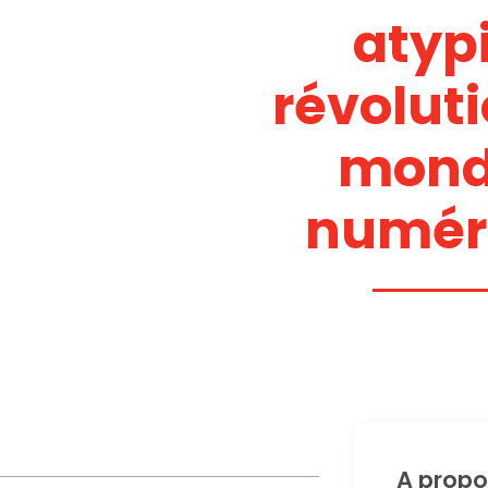
atyp
révoluti
mond
numér
A propo