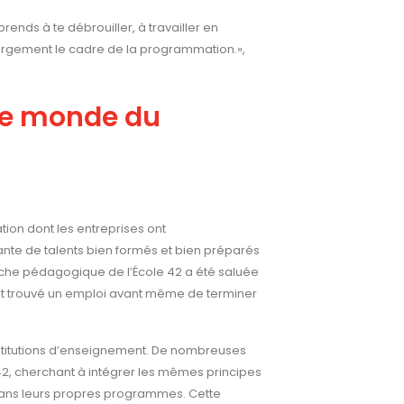
nds à te débrouiller, à travailler en
argement le cadre de la programmation.»,
 le monde du
tion dont les entreprises ont
te de talents bien formés et bien préparés
roche pédagogique de l’École 42 a été saluée
nt trouvé un emploi avant même de terminer
nstitutions d’enseignement. De nombreuses
42, cherchant à intégrer les mêmes principes
 dans leurs propres programmes. Cette