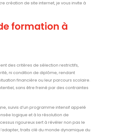
création de site internet, je vous invite à
de formation à
t des critères de sélection restrictifs,
larité, ni condition de diplôme, rendant
ituation financière ou leur parcours scolaire.
entiel, sans être freiné par des contraintes
igne, suivis d’un programme intensif appelé
ensée logique et à la résolution de
essus rigoureux sert à révéler non pas le
 s’adapter, traits clé du monde dynamique du