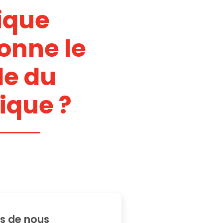
ique
onne le
e du
ique ?
s de nous