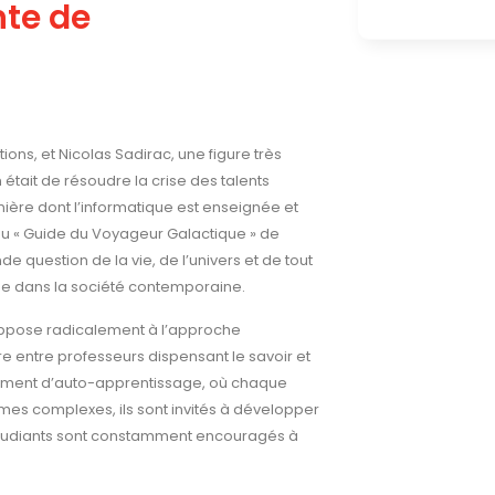
nte de
ons, et Nicolas Sadirac, une figure très
était de résoudre la crise des talents
ière dont l’informatique est enseignée et
e du « Guide du Voyageur Galactique » de
 question de la vie, de l’univers et de tout
ique dans la société contemporaine.
s’oppose radicalement à l’approche
e entre professeurs dispensant le savoir et
nnement d’auto-apprentissage, où chaque
mes complexes, ils sont invités à développer
 étudiants sont constamment encouragés à