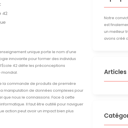
t
e 42
Notre convict
que
est finalemen
un meilleur 
avons créé c
n d’enseignement unique porte le nom d’une
gogie innovante pour former des individus
 l’École 42 défie les préconceptions
Articles
e mondial.
De la commande de produits de première
ar la manipulation de données complexes pour
tel que nous le connaissons. Face à cette
formatique. Il faut être outillé pour naviguer
ue action peut avoir un impact bien plus
Catégor