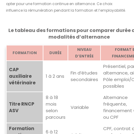
opter pour une formation continue en alternance. Ce choix
influence la rémunération pendant la formation et l’employabilité.
Le tableau des formations pour comparer durée c
modalités d’alternance
NIVEAU
FORMAT 
FORMATION
DURÉE
D’ENTRÉE
FINANCEM
Présentiel, pa
CAP
Fin d’études
alternance, a
auxiliaire
1 à 2 ans
secondaires
Pôle emploi/
vétérinaire
possibles
8 à 18
Alternance
Titre RNCP
mois
fréquente,
Variable
ASV
selon
financement
parcours
ou CPF
Formation
CPF, contrat 
6 à 12