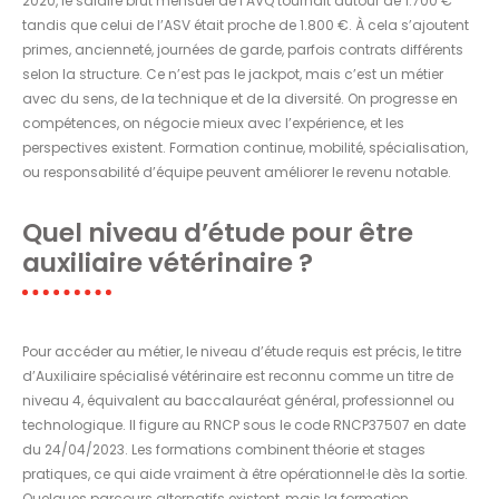
2020, le salaire brut mensuel de l’AVQ tournait autour de 1.700 €
tandis que celui de l’ASV était proche de 1.800 €. À cela s’ajoutent
primes, ancienneté, journées de garde, parfois contrats différents
selon la structure. Ce n’est pas le jackpot, mais c’est un métier
avec du sens, de la technique et de la diversité. On progresse en
compétences, on négocie mieux avec l’expérience, et les
perspectives existent. Formation continue, mobilité, spécialisation,
ou responsabilité d’équipe peuvent améliorer le revenu notable.
Quel niveau d’étude pour être
auxiliaire vétérinaire ?
Pour accéder au métier, le niveau d’étude requis est précis, le titre
d’Auxiliaire spécialisé vétérinaire est reconnu comme un titre de
niveau 4, équivalent au baccalauréat général, professionnel ou
technologique. Il figure au RNCP sous le code RNCP37507 en date
du 24/04/2023. Les formations combinent théorie et stages
pratiques, ce qui aide vraiment à être opérationnel·le dès la sortie.
Quelques parcours alternatifs existent, mais la formation