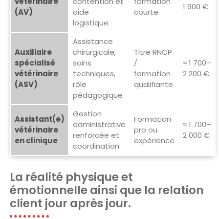
vétérinaire
contention et
formation
1 900 €
(AV)
aide
courte
logistique
Assistance
Auxiliaire
chirurgicale,
Titre RNCP
spécialisé
soins
/
≈ 1 700–
vétérinaire
techniques,
formation
2 200 €
(ASV)
rôle
qualifiante
pédagogique
Gestion
Assistant(e)
Formation
administrative
≈ 1 700–
vétérinaire
pro ou
renforcée et
2 000 €
en clinique
expérience
coordination
La réalité physique et
émotionnelle ainsi que la relation
client jour après jour.