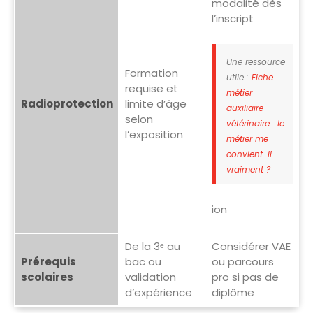
modalité dès
l’inscript
Une ressource
Formation
utile :
Fiche
requise et
métier
Radioprotection
limite d’âge
auxiliaire
selon
vétérinaire : le
l’exposition
métier me
convient-il
vraiment ?
ion
De la 3ᵉ au
Considérer VAE
Prérequis
bac ou
ou parcours
scolaires
validation
pro si pas de
d’expérience
diplôme