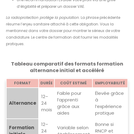
d’éligibilité et préparer un dossier VAE.
La radioprotection protège la population.
La phrase précédente
résume l’enjeu sanitaire attaché à cette obligation. Vous la
mentionnez dans votre dossier pour montrer le sérieux de votre
candidature. Le centre de formation doit fournir les modalités
pratiques.
Tableau comparatif des formats formation
alternance initial et accéléré
FORMAT
DURÉE
COÛT ESTIMÉ
EMPLOYABILITÉ
Faible pour
Élevée grâce
12–
l’apprenti
à
Alternance
24
grâce aux
l’expérience
mois
aides
pratique
12–
Bonne si
Formation
Variable selon
24
RNCP et